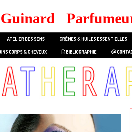
s Guinard Parfumeur
ATELIER DES SENS
CRÈMES & HUILES ESSENTIELLES
OINS CORPS & CHEVEUX
BIBLIOGRAPHIE
CONTA
FRAGRANCES GÉNÉRIQUES
GÉNÉRIQUE FEMME 1
GÉNÉRIQUE FEMME 2
ZQ - QUINNIE 100ml