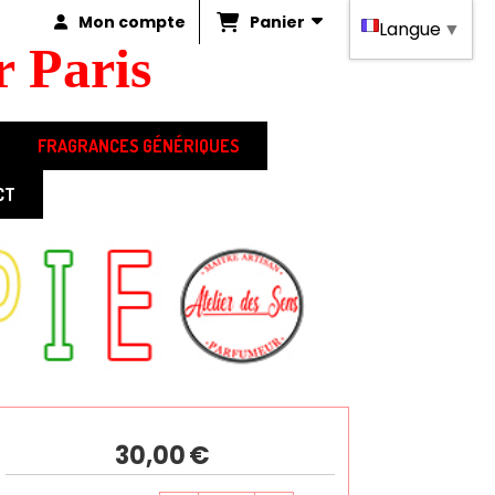
Panier
Mon compte
Langue
▼
 Paris
FRAGRANCES GÉNÉRIQUES
CT
ZQ - QUINNIE 100ML
30,00
€