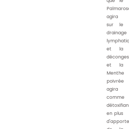
que le
Palmaros
agira
sur le
drainage
lymphati
et la
déconges
et la
Menthe
poivrée
agira
comme
détoxifian
en plus
d'apporte