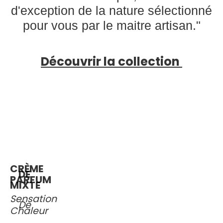
d'exception de la nature sélectionné
pour vous par le maitre artisan."
Découvrir la collection
CRÈME
DE
PARFUM
MIXTE
Sensation
De
Chaleur