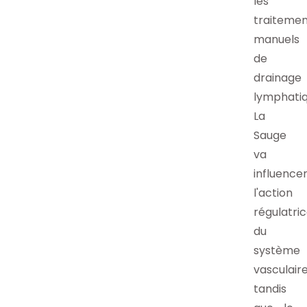
les
traitemen
manuels
de
drainage
lymphatiq
La
Sauge
va
influence
l'action
régulatri
du
système
vasculair
tandis