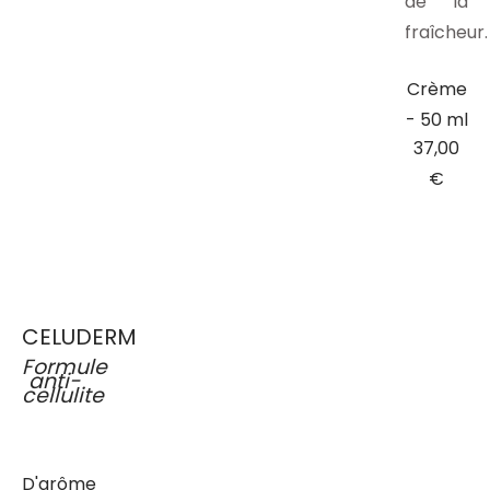
de la
fraîcheur.
Crème
- 50 ml
37,00
€
CELUDERM
Formule
anti-
cellulite
D'arôme