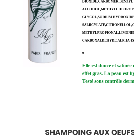
DIOXIDE,CARBOMER,BENZYL
ALCOHOL,METHYLCHLOROISOTH
GLYCOL,SODIUM HYDROXIDE,BH
SALIICYLATE,CITRONELLOL,GE
METHYLPROPIONAL,LIMONENE,
CARBOXALDEHYDE,ALPHA-ISOM
Elle est douce et satinée c
effet gras. La peau est hydr
Testé sous contrôle dermat
SHAMPOING AUX OEUFS