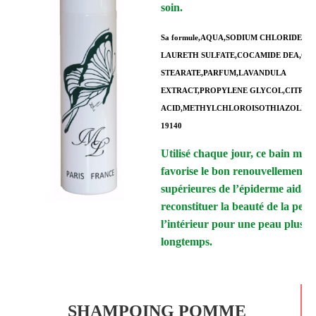
soin.
Sa formule,
AQUA,SODIUM CHLORIDE,SO
LAURETH SULFATE,COCAMIDE DEA,GL
STEARATE,PARFUM,LAVANDULA
EXTRACT,PROPYLENE GLYCOL,CITRIC
ACID,METHYLCHLOROISOTHIAZOLINONE
19140
Utilisé chaque jour, ce bain mou
favorise le bon renouvellement 
supérieures de l’épiderme aidant
reconstituer la beauté de la peau
l’intérieur pour une peau plus be
longtemps.
SHAMPOING POMME