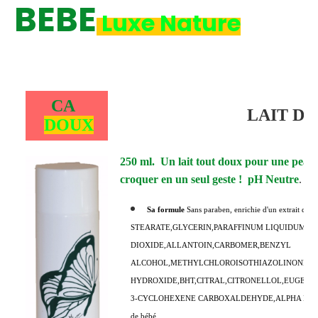
B
EB
E
Luxe Nature
CA
LAIT DE
DOUX
250 ml. Un lait tout doux pour une peau 
croquer en un seul geste ! pH Neutre
.
Sa formule
Sans paraben, enrichie d'un extr
STEARATE,GLYCERIN,PARAFFINUM LIQUIDUM,CA
DIOXIDE,ALLANTOIN,CARBOMER,BENZYL
ALCOHOL,METHYLCHLOROISOTHIAZOLINONE,ME
HYDROXIDE,BHT,CITRAL,CITRONELLOL,EUGEN
3-CYCLOHEXENE CARBOXALDEHYDE,ALPHA ISOMETHYL IO
de bébé.