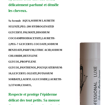
délicatement parfumé et démêle
les cheveux.
Sa formule
AQUA,SODIUM LAURETH
SULFATE,PEG-200 HYDROGENATED
GLYCERYL PALMATE,DISODIUM
COCOAMPHODIACETATE,LAURETH-
2,PEG-7 GLYCERYL COCOATE,SODIUM
BENZOATE,PARFUM,CITRIC ACID,SODIUM
CHLORIDE,HEXYLENE
GLYCOL,PROPYLENE
GLYCOL,PANTHENOL,POLYQUATERNIUM-
10,GLYCERYL OLEATE,POTASSIUM
SORBATE,LAURYL GLUCOSIDE,LAURETH-
3,CI74180,CI16035,
Respecte et protège l’épiderme
délicat des tout petits. Sa mousse