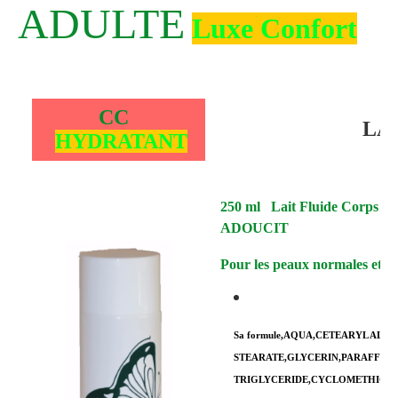
ADULTE
Luxe Confort
CC
LA
HYDRATANT
250 ml Lait Fluide Corps Hy
ADOUCIT
Pour les peaux normales 
Sa formule
,AQUA,CETEARYL ALC
STEARATE,GLYCERIN,PARAFFINU
TRIGLYCERIDE,CYCLOMETHICON