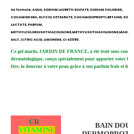
Sa formule,
AQUA, SODIUM LAURETH SULFATE, SODIUM CHLORIDE,
COCAMIDE DEA, GLYCOL CETEARATE, COCAMIDOPROPYL BETAINE, SODI
LACTATE, PARFUM,
METHYLCHLOROISOTHIAZOLINONE,METHYLISOTHIAZOLINONE,MAGNE
SALT, CITRIC ACID, LIMONENE, CI 42090.
Ce gel marin, JARDIN DE FRANCE, a été testé sous contrô
dermatologique, conçu spécialement pour apporter votre bie
être, la douceur à votre peau grâce à son parfum frais et lége
CR
BAIN DOU
VITAMINE
DERMOPROTE