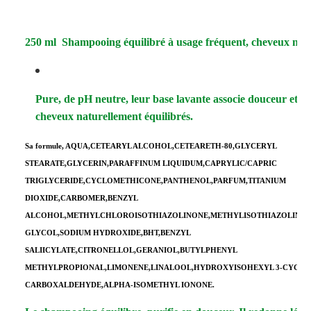
250 ml Shampooing équilibré à usage fréquent, cheveux no
Pure, de pH neutre, leur base lavante associe douceur et s
cheveux naturellement équilibrés.
Sa formule
,
AQUA,CETEARYL ALCOHOL,CETEARETH-80,GLYCERYL
STEARATE,GLYCERIN,PARAFFINUM LIQUIDUM,CAPRYLIC/CAPRIC
TRIGLYCERIDE,CYCLOMETHICONE,PANTHENOL,PARFUM,TITANIUM
DIOXIDE,CARBOMER,BENZYL
ALCOHOL,METHYLCHLOROISOTHIAZOLINONE,METHYLISOTHIAZOLINON
GLYCOL,SODIUM HYDROXIDE,BHT,BENZYL
SALIICYLATE,CITRONELLOL,GERANIOL,BUTYLPHENYL
METHYLPROPIONAL,LIMONENE,LINALOOL,HYDROXYISOHEXYL 3-CYCL
CARBOXALDEHYDE,ALPHA-ISOMETHYL IONONE.