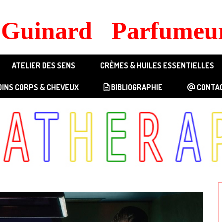
s Guinard Parfumeur
ATELIER DES SENS
CRÈMES & HUILES ESSENTIELLES
OINS CORPS & CHEVEUX
BIBLIOGRAPHIE
CONTA
R DES SENS
FRAGRANCES GÉNÉRIQUES
GÉNÉRIQUE HOMME 1
Z - ZIGGI
Z - ZIGGI 100ml