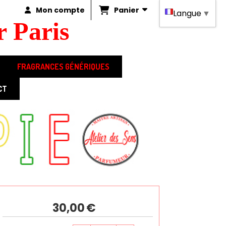
Panier
Mon compte
Langue
▼
 Paris
FRAGRANCES GÉNÉRIQUES
CT
 100ML
30,00
€