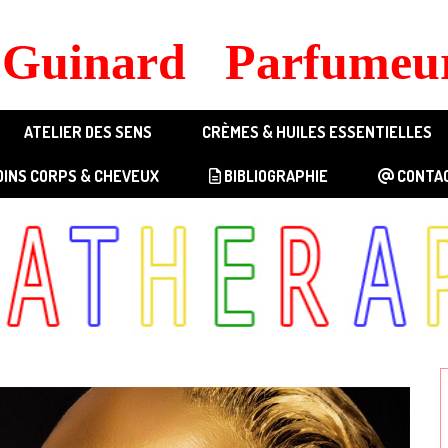
s Guinard Parfumeur
ATELIER DES SENS
CRÈMES & HUILES ESSENTIELLES
OINS CORPS & CHEVEUX
BIBLIOGRAPHIE
CONTA
DES SENS
FRAGRANCES GÉNÉRIQUES
GÉNÉRIQUE FEMME 1
V - VICTOI
V - VICTOIRE 100ml