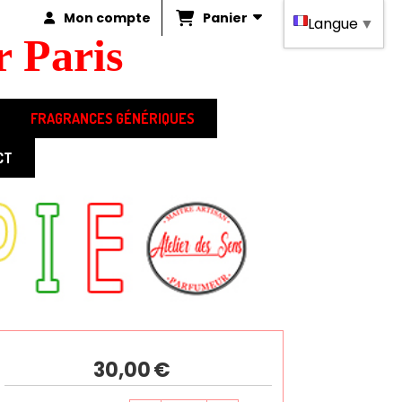
Panier
Mon compte
Langue
▼
 Paris
FRAGRANCES GÉNÉRIQUES
CT
RE 100ML
30,00
€